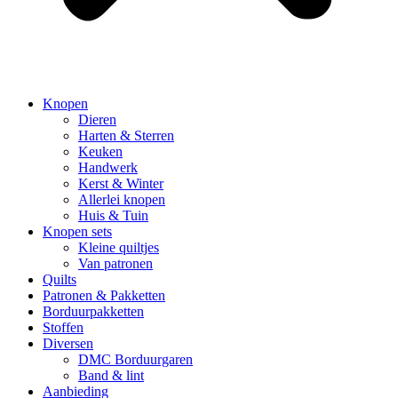
Knopen
Dieren
Harten & Sterren
Keuken
Handwerk
Kerst & Winter
Allerlei knopen
Huis & Tuin
Knopen sets
Kleine quiltjes
Van patronen
Quilts
Patronen & Pakketten
Borduurpakketten
Stoffen
Diversen
DMC Borduurgaren
Band & lint
Aanbieding