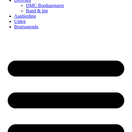
Diversen
DMC Borduurgaren
Band & lint
Aanbieding
Uitleg
Beursagenda