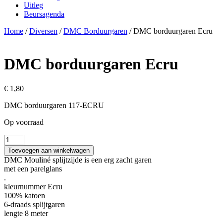
Uitleg
Beursagenda
Home
/
Diversen
/
DMC Borduurgaren
/ DMC borduurgaren Ecru
DMC borduurgaren Ecru
€
1,80
DMC borduurgaren 117-ECRU
Op voorraad
DMC
borduurgaren
Toevoegen aan winkelwagen
Ecru
DMC Mouliné splijtzijde is een erg zacht garen
aantal
met een parelglans
.
kleurnummer Ecru
100% katoen
6-draads splijtgaren
lengte 8 meter