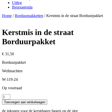
Uitleg
Beursagenda
Home
/
Borduurpakketten
/ Kerstmis in de straat Borduurpakket
Kerstmis in de straat
Borduurpakket
€
31,50
Borduurpakket
Weihnachten
W-119-24
Op voorraad
Kerstmis
in
Toevoegen aan winkelwagen
de
straat
de inkopen voor de kerstdagen liggen op de slee