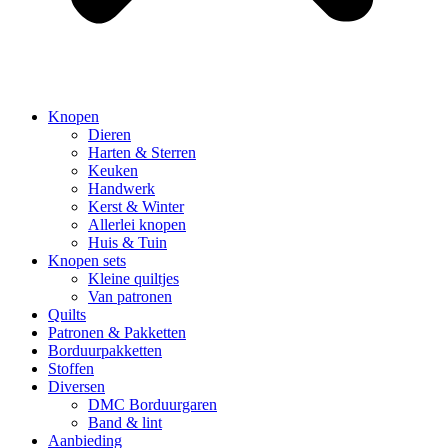
Knopen
Dieren
Harten & Sterren
Keuken
Handwerk
Kerst & Winter
Allerlei knopen
Huis & Tuin
Knopen sets
Kleine quiltjes
Van patronen
Quilts
Patronen & Pakketten
Borduurpakketten
Stoffen
Diversen
DMC Borduurgaren
Band & lint
Aanbieding