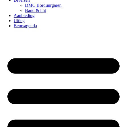
Diversen
DMC Borduurgaren
Band & lint
Aanbieding
Uitleg
Beursagenda