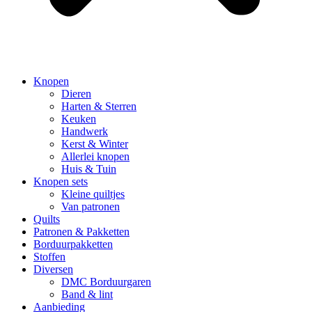
Knopen
Dieren
Harten & Sterren
Keuken
Handwerk
Kerst & Winter
Allerlei knopen
Huis & Tuin
Knopen sets
Kleine quiltjes
Van patronen
Quilts
Patronen & Pakketten
Borduurpakketten
Stoffen
Diversen
DMC Borduurgaren
Band & lint
Aanbieding