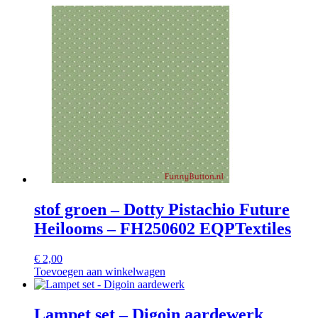
stof groen – Dotty Pistachio Future
Heilooms – FH250602 EQPTextiles
€
2,00
Toevoegen aan winkelwagen
Lampet set – Digoin aardewerk