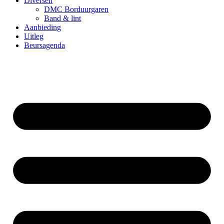
Diversen
DMC Borduurgaren
Band & lint
Aanbieding
Uitleg
Beursagenda