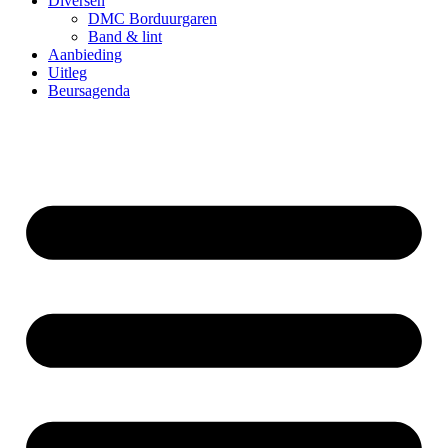
Diversen
DMC Borduurgaren
Band & lint
Aanbieding
Uitleg
Beursagenda