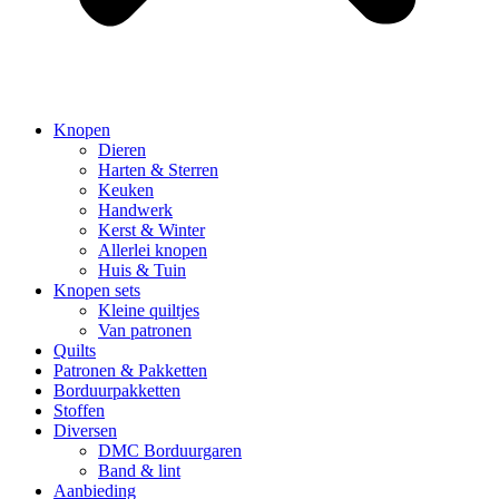
Knopen
Dieren
Harten & Sterren
Keuken
Handwerk
Kerst & Winter
Allerlei knopen
Huis & Tuin
Knopen sets
Kleine quiltjes
Van patronen
Quilts
Patronen & Pakketten
Borduurpakketten
Stoffen
Diversen
DMC Borduurgaren
Band & lint
Aanbieding